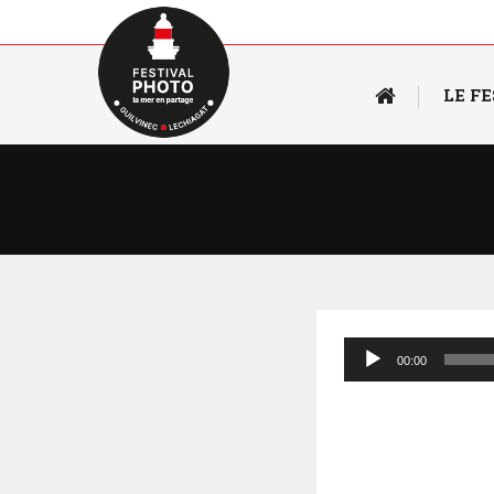
LE F
Lecteur
00:00
audio