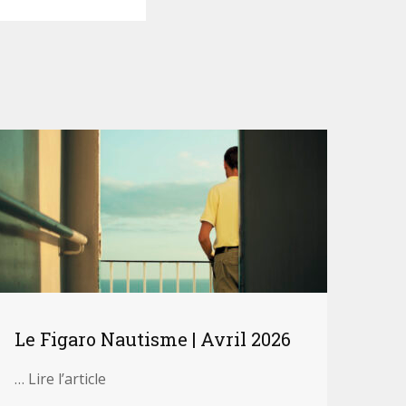
diminuer
le
volume.
Le Figaro Nautisme | Avril 2026
… Lire l’article